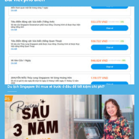
Du lịch Singapore thì mua vé trước ở đâu để tiết kiệm chi phí?