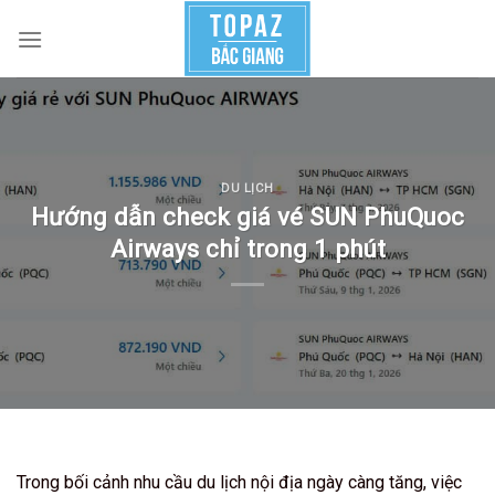
Skip
to
content
DU LỊCH
Hướng dẫn check giá vé SUN PhuQuoc
Airways chỉ trong 1 phút
Trong bối cảnh nhu cầu du lịch nội địa ngày càng tăng, việc