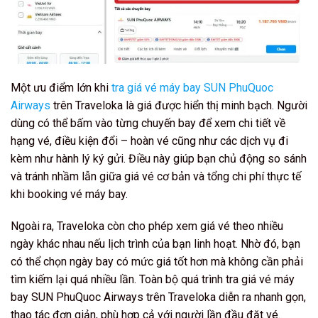
Một ưu điểm lớn khi
tra giá vé máy bay SUN PhuQuoc
Airways
trên Traveloka là giá được hiển thị minh bạch. Người
dùng có thể bấm vào từng chuyến bay để xem chi tiết về
hạng vé, điều kiện đổi – hoàn vé cũng như các dịch vụ đi
kèm như hành lý ký gửi. Điều này giúp bạn chủ động so sánh
và tránh nhầm lẫn giữa giá vé cơ bản và tổng chi phí thực tế
khi booking vé máy bay.
Ngoài ra, Traveloka còn cho phép xem giá vé theo nhiều
ngày khác nhau nếu lịch trình của bạn linh hoạt. Nhờ đó, bạn
có thể chọn ngày bay có mức giá tốt hơn mà không cần phải
tìm kiếm lại quá nhiều lần. Toàn bộ quá trình tra giá vé máy
bay SUN PhuQuoc Airways trên Traveloka diễn ra nhanh gọn,
thao tác đơn giản, phù hợp cả với người lần đầu đặt vé.