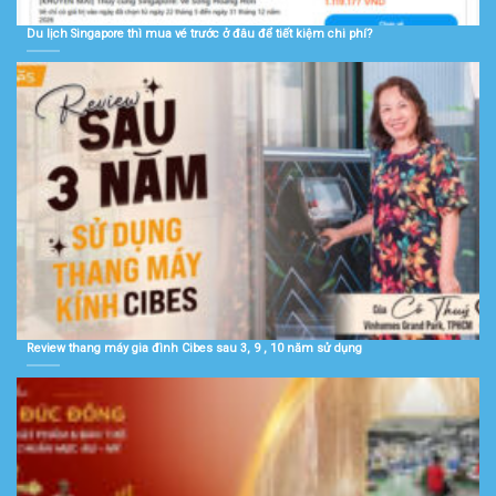
Du lịch Singapore thì mua vé trước ở đâu để tiết kiệm chi phí?
Review thang máy gia đình Cibes sau 3, 9 , 10 năm sử dụng