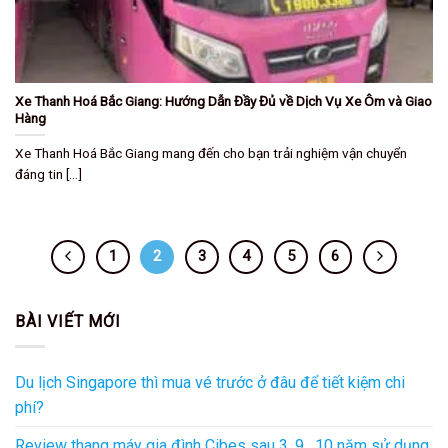
Xe Thanh Hoá Bắc Giang: Hướng Dẫn Đầy Đủ về Dịch Vụ Xe Ôm và Giao
Hàng
Xe Thanh Hoá Bắc Giang mang đến cho bạn trải nghiệm vận chuyển
đáng tin [...]
1
2
3
4
5
6
BÀI VIẾT MỚI
Du lịch Singapore thì mua vé trước ở đâu để tiết kiệm chi
phí?
Review thang máy gia đình Cibes sau 3, 9 , 10 năm sử dụng