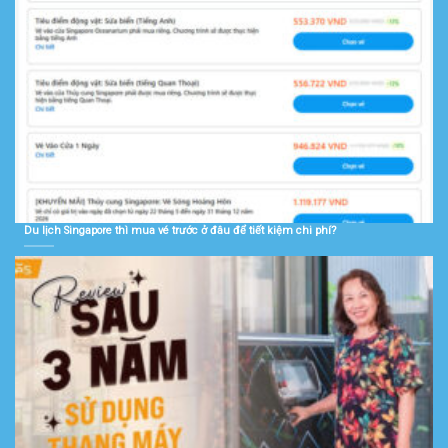
Du lịch Singapore thì mua vé trước ở đâu để tiết kiệm chi phí?