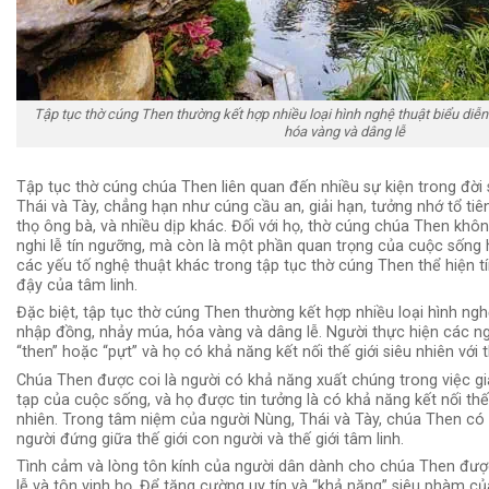
Tập tục thờ cúng Then thường kết hợp nhiều loại hình nghệ thuật biểu di
hóa vàng và dâng lễ
Tập tục thờ cúng chúa Then liên quan đến nhiều sự kiện trong đời
Thái và Tày, chẳng hạn như cúng cầu an, giải hạn, tưởng nhớ tổ t
thọ ông bà, và nhiều dịp khác. Đối với họ, thờ cúng chúa Then khô
nghi lễ tín ngưỡng, mà còn là một phần quan trọng của cuộc sống
các yếu tố nghệ thuật khác trong tập tục thờ cúng Then thể hiện 
đậy của tâm linh.
Đặc biệt, tập tục thờ cúng Then thường kết hợp nhiều loại hình ngh
nhập đồng, nhảy múa, hóa vàng và dâng lễ. Người thực hiện các ngh
“then” hoặc “pựt” và họ có khả năng kết nối thế giới siêu nhiên với 
Chúa Then được coi là người có khả năng xuất chúng trong việc gi
tạp của cuộc sống, và họ được tin tưởng là có khả năng kết nối thế g
nhiên. Trong tâm niệm của người Nùng, Thái và Tày, chúa Then có vai
người đứng giữa thế giới con người và thế giới tâm linh.
Tình cảm và lòng tôn kính của người dân dành cho chúa Then được
lễ và tôn vinh họ. Để tăng cường uy tín và “khả năng” siêu phàm c