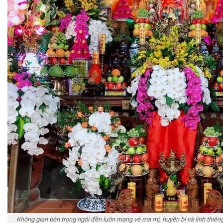
Không gian bên trong ngôi đền luôn mang vẻ ma mị, huyền bí và linh thiên