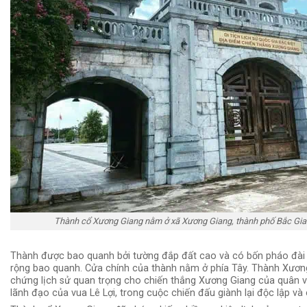
Thành cổ Xương Giang nằm ở xã Xương Giang, thành phố Bắc Gian
Thành được bao quanh bởi tường đắp đất cao và có bốn pháo đài 
rộng bao quanh. Cửa chính của thành nằm ở phía Tây. Thành Xươn
chứng lịch sử quan trọng cho chiến thắng Xương Giang của quân và
lãnh đạo của vua Lê Lợi, trong cuộc chiến đấu giành lại độc lập và