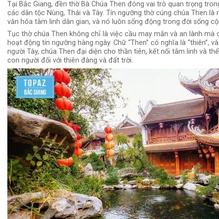
Tại Bắc Giang, đền thờ Bà Chúa Then đóng vai trò quan trọng tron
các dân tộc Nùng, Thái và Tày. Tín ngưỡng thờ cúng chúa Then là
văn hóa tâm linh dân gian, và nó luôn sống động trong đời sống c
Tục thờ chúa Then không chỉ là việc cầu may mắn và an lành mà c
hoạt động tín ngưỡng hàng ngày. Chữ “Then” có nghĩa là “thiên”, v
người Tày, chúa Then đại diện cho thần tiên, kết nối tâm linh và th
con người đối với thiên đàng và đất trời.