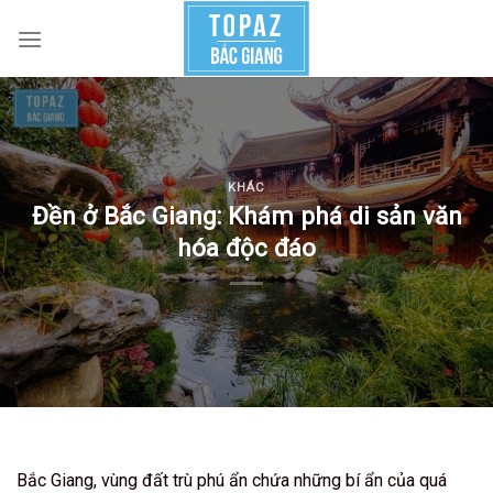
Skip
to
content
KHÁC
Đền ở Bắc Giang: Khám phá di sản văn
hóa độc đáo
Bắc Giang, vùng đất trù phú ẩn chứa những bí ẩn của quá