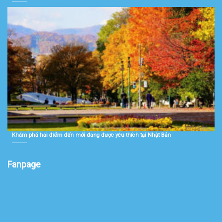
Khám phá hai điểm đến mới đang được yêu thích tại Nhật Bản
Fanpage