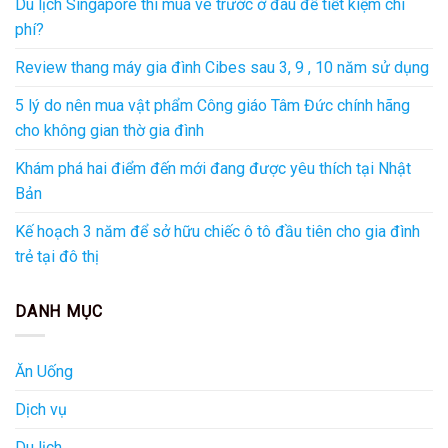
Du lịch Singapore thì mua vé trước ở đâu để tiết kiệm chi
phí?
Review thang máy gia đình Cibes sau 3, 9 , 10 năm sử dụng
5 lý do nên mua vật phẩm Công giáo Tâm Đức chính hãng
cho không gian thờ gia đình
Khám phá hai điểm đến mới đang được yêu thích tại Nhật
Bản
Kế hoạch 3 năm để sở hữu chiếc ô tô đầu tiên cho gia đình
trẻ tại đô thị
DANH MỤC
Ăn Uống
Dịch vụ
Du lịch