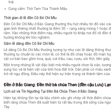
trái.
Cung cấm: Thờ Tam Tòa Thánh Mẫu.
Thời gian đi lễ đền Cô Bé Chí Mìu
Đền Cô Bé Chí Mìu ở Bắc Giang thường thu hút nhiều tín đồ vào cá
gian linh thiêng nhất thường là đêm 30 – rạng sáng mùng 1 hoặc 
rằm. Vào những thời điểm này, nhiều người từ khắp nơi đổ về đền đ
hưởng không khí tôn nghiêm.
Sắm lễ dâng đền Cô Bé Chí Mìu
Lễ dâng Cô Bé Chí Mìu thường tương tự như các lễ dâng thông th
thường tự chuẩn bị các món lễ, có thể là đồ chay hoặc đồ mặn tuỳ
vật cơ bản bao gồm hoa, quả, cơi trầu, cau, rượu, xôi thịt, tiền giấy
Một trong những lễ vật đặc biệt mà nhiều người chọn là oản, tượn
sung túc và là hiện vật của tinh hoa đất trời. Oản phải có màu xan
trở về ngự đồng. Điều này thể hiện sự trân trọng và thành tâm của 
Đền ở Bắc Giang: Đền thờ bà chúa Then (đền cậu Lưu) Lạ
Lịch sử và Tín Ngưỡng Tại Đền Bà Chúa Then ở Bắc Giang
Hiện tại, không tồn tại tài liệu chính xác ghi chép về thời điểm chú
biết rằng chúa Then đã xuất hiện từ rất lâu trong đời sống của ngư
Tày.