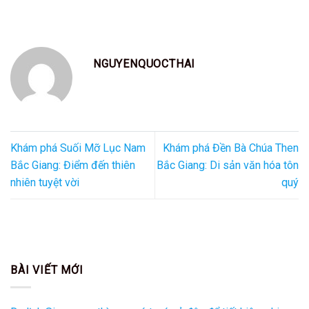
NGUYENQUOCTHAI
Khám phá Suối Mỡ Lục Nam
Khám phá Đền Bà Chúa Then
Bắc Giang: Điểm đến thiên
Bắc Giang: Di sản văn hóa tôn
nhiên tuyệt vời
quý
BÀI VIẾT MỚI