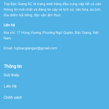
Top Bắc Giang AZ là trang web hàng đầu cung cấp tất cả các
thông tin mới nhất và đáng tin cậy về lịch sử, văn hóa, du lịch,
địa điểm nổi tiếng, đặc sản ẩm thực
Liên hệ
Địa chỉ:
17 Hùng Vương, Phường Ngô Quyền, Bắc Giang, Việt
Nam
Email:
topbacgiangaz@gmail.com
Thông tin
Giới thiệu
Liên Hệ
Chính sách