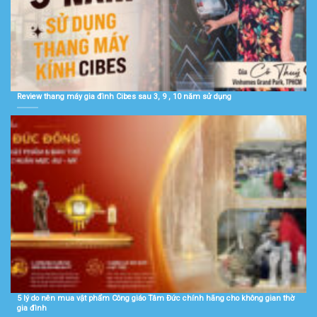
Review thang máy gia đình Cibes sau 3, 9 , 10 năm sử dụng
5 lý do nên mua vật phẩm Công giáo Tâm Đức chính hãng cho không gian thờ
gia đình