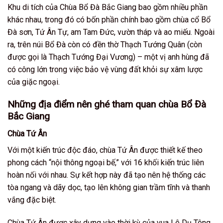
Khu di tích của Chùa Bổ Đà Bắc Giang bao gồm nhiều phần
khác nhau, trong đó có bốn phần chính bao gồm chùa cổ Bổ
Đà sơn, Tứ Ân Tự, am Tam Đức, vườn tháp và ao miếu. Ngoài
ra, trên núi Bổ Đà còn có đền thờ Thạch Tướng Quân (còn
được gọi là Thạch Tướng Đại Vương) – một vị anh hùng đã
có công lớn trong việc bảo vệ vùng đất khỏi sự xâm lược
của giặc ngoại.
Những địa điểm nên ghé tham quan chùa Bổ Đà
Bắc Giang
Chùa Tứ Ân
Với một kiến trúc độc đáo, chùa Tứ Ân được thiết kế theo
phong cách “nội thông ngoại bế,” với 16 khối kiến trúc liên
hoàn nối với nhau. Sự kết hợp này đã tạo nên hệ thống các
tòa ngang và dãy dọc, tạo lên không gian trầm tĩnh và thanh
vắng đặc biệt.
Chùa Tứ Ân được xây dựng vào thời kỳ của vua Lê Dụ Tông