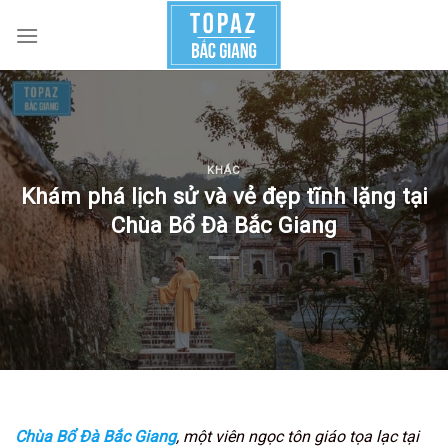
Skip
to
content
KHÁC
Khám phá lịch sử và vẻ đẹp tĩnh lặng tại
Chùa Bổ Đà Bắc Giang
Chùa Bổ Đà Bắc Giang
, một viên ngọc tôn giáo tọa lạc tại